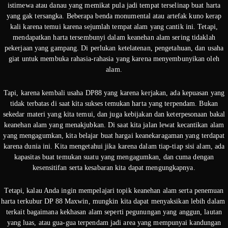
istimewa atau danau yang memikat pula jadi tempat terselinap buat harta
yang gak tersangka. Beberapa benda monumental atau artefak kuno kerap
kali karena temui karena sejumlah tempat alam yang cantik ini. Tetapi,
mendapatkan harta tersembunyi dalam keanehan alam sering tidaklah
pekerjaan yang gampang. Di perlukan ketelatenan, pengetahuan, dan usaha
giat untuk membuka rahasia-rahasia yang karena menyembunyikan oleh
alam.
Tapi, karena kembali usaha DP88 yang karena kerjakan, ada kepuasan yang
tidak terbatas di saat kita sukses temukan harta yang terpendam. Bukan
sekedar materi yang kita temui, dan juga kebijakan dan keterpesonaan bakal
keanehan alam yang menakjubkan. Di saat kita jalan lewat kecantikan alam
yang mengagumkan, kita belajar buat hargai keanekaragaman yang terdapat
karena dunia ini. Kita mengetahui jika karena dalam tiap-tiap sisi alam, ada
kapasitas buat temukan suatu yang mengagumkan, dan cuma dengan
kesensitifan serta kesabaran kita dapat mengungkapnya.
Tetapi, kalau Anda ingin mempelajari topik keanehan alam serta penemuan
harta terkubur DP 88 Maxwin, mungkin kita dapat menyaksikan lebih dalam
terkait bagaimana kekhasan alam seperti pegunungan yang anggun, lautan
yang luas, atau gua-gua terpendam jadi area yang mempunyai kandungan