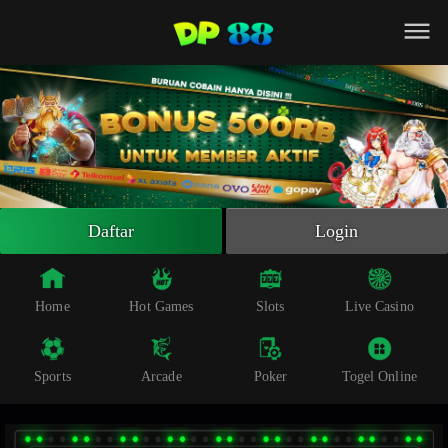
Beranda
Slot Online
Live Casino
Sportsbook
Arcade
Togel Online
Daftar
Login
Poker
Whatsapp
Home
Hot Games
Slots
Live Casino
Telegram
Sports
Arcade
Poker
Togel Online
Livechat