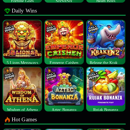
Fortune Gods
SixSixSix
Beam Boys
Daily Wins
5 Lions Megaways
Emperor Caishen
Release the Kraken 2
Wisdom of Athena
Aztec Bonanza
Rujak Bonanza
Hot Games