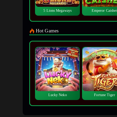
5 Lions Megaways
Emperor Caishe
Hot Games
Lucky Neko
Fortune Tiger