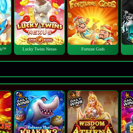
lds™
Lucky Twins Nexus
Fortune Gods