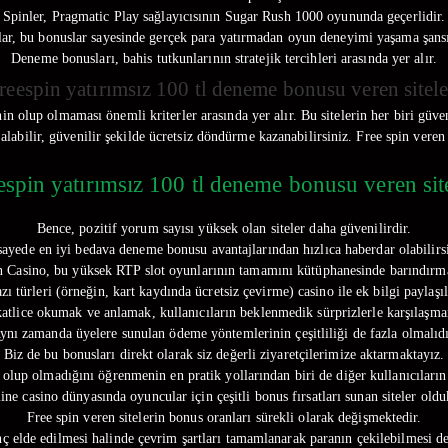
Spinler, Pragmatic Play sağlayıcısının Sugar Rush 1000 oyununda geçerlidir.
lar, bu bonuslar sayesinde gerçek para yatırmadan oyun deneyimi yaşama şansı
Deneme bonusları, bahis tutkunlarının stratejik tercihleri arasında yer alır.
freespin yatırımsız 100 tl deneme bonusu veren sitele
inin olup olmaması önemli kriterler arasında yer alır. Bu sitelerin her biri güve
u alabilir, güvenilir şekilde ücretsiz döndürme kazanabilirsiniz. Free spin veren
espin yatırımsız 100 tl deneme bonusu veren sit
Bence, pozitif yorum sayısı yüksek olan siteler daha güvenilirdir.
sayede en iyi bedava deneme bonusu avantajlarından hızlıca haberdar olabilirsi
 Casino, bu yüksek RTP slot oyunlarının tamamını kütüphanesinde barındırma
 türleri (örneğin, kart kaydında ücretsiz çevirme) casino ile ek bilgi paylaşıl
katlice okumak ve anlamak, kullanıcıların beklenmedik sürprizlerle karşılaşma
ynı zamanda üyelere sunulan ödeme yöntemlerinin çeşitliliği de fazla olmalıdı
Biz de bu bonusları direkt olarak siz değerli ziyaretçilerimize aktarmaktayız.
r olup olmadığını öğrenmenin en pratik yollarından biri de diğer kullanıcıları
line casino dünyasında oyuncular için çeşitli bonus fırsatları sunan siteler old
Free spin veren sitelerin bonus oranları sürekli olarak değişmektedir.
 elde edilmesi halinde çevrim şartları tamamlanarak paranın çekilebilmesi de