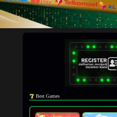
Best Games