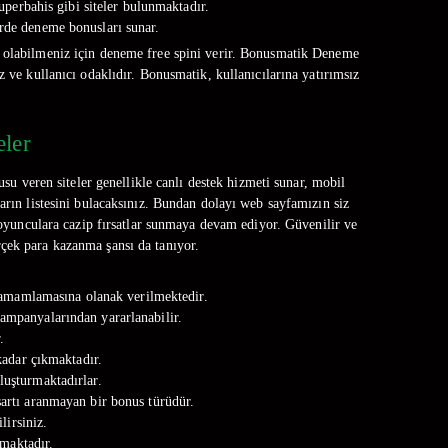
uperbahis gibi siteler bulunmaktadır.
erde deneme bonusları sunar.
m olabilmeniz için deneme free spini verir. Bonusmatik Deneme
e kullanıcı odaklıdır. Bonusmatik, kullanıcılarına yatırımsız
eler
su veren siteler genellikle canlı destek hizmeti sunar, mobil
ların listesini bulacaksınız. Bundan dolayı web sayfamızın siz
r oyunculara cazip fırsatlar sunmaya devam ediyor. Güvenilir ve
çek para kazanma şansı da tanıyor.
tamamlamasına olanak verilmektedir.
kampanyalarından yararlanabilir.
.
kadar çıkmaktadır.
luşturmaktadırlar.
şartı aranmayan bir bonus türüdür.
lirsiniz.
lmaktadır.