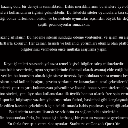
ve kazanç dolu bir deneyim sunmaktadır. Bahis meraklılarının bu sitelere üye 
eri kullanıcıların ilgisini çekmektedir. Bu listedeki siteler oyunculara kısa 
iği bonus türlerinden biridir ve bu nedenle oyuncular açısından büyük bir değe
çeşitli promosyonlar sunacaktır.
 sıfırlanır. Bu nedenle sitenin sunduğu ödeme yöntemleri ve işlem süreleri, 
ndartlarla korunur. Her zaman lisanslı ve kullanıcı yorumları olumlu olan platf
bilgilerinizi vermeden önce mutlaka araştırma yapın.
Kayıt işlemleri sırasında yalnızca temel kişisel bilgiler talep edilmektedir.
an bahis severlerin, oyun seçeneklerinde finansal olarak avantaj elde ettiği b
 verilen bu bonusları almak için siteye ücretsiz üye olduktan sonra oyuncu he
sların nasıl kullanılacağını, çevrim şartlarını ve kazançlarını nasıl çekebilecek
 ederek yatırım şartı bulunmayan güvenilir ve lisanslı bonus veren sitelere ulaşa
ino siteleri, yeni üye olan kullanıcılara ilk üyelik bonusu olarak free spin ver
l sporlar, bilgisayar yazılımıyla oluşturulan futbol, basketbol gibi karşılaşmala
e edilen kazancı çekebilmek için belirli tutarda bahis yapılması gerektiği anl
Bu sitelerin tamamı lisanslı ve sektörün en sağlam bahis siteleridir.
in bonusundan farkı, bu bonus için herhangi bir yatırım yapmanız gerekmem
En fazla free spin veren slot oyunları Starburst ve Gonzo’s Quest’tir.