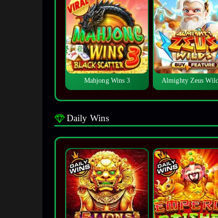
Mahjong Wins 3
Almighty Zeus Wi
Daily Wins