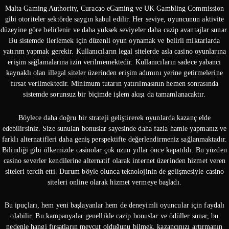
Malta Gaming Authority, Curacao eGaming ve UK Gambling Commission
gibi otoriteler sektörde saygın kabul edilir. Her seviye, oyuncunun aktivite
düzeyine göre belirlenir ve daha yüksek seviyeler daha cazip avantajlar sunar.
Bu sistemde ilerlemek için düzenli oyun oynamak ve belirli miktarlarda
yatırım yapmak gerekir. Kullanıcıların legal sitelerde asla casino oyunlarına
erişim sağlamalarına izin verilmemektedir. Kullanıcıların sadece yabancı
kaynaklı olan illegal siteler üzerinden erişim adımını yerine getirmelerine
fırsat verilmektedir. Minimum tutarın yatırılmasının hemen sonrasında
sistemde sorunsuz bir biçimde işlem akışı da tamamlanacaktır.
Böylece daha doğru bir strateji geliştirerek oyunlarda kazanç elde
edebilirsiniz. Size sunulan bonuslar sayesinde daha fazla hamle yapmanız ve
farklı alternatifleri daha geniş perspektifte değerlendirmeniz sağlanmaktadır.
Bilindiği gibi ülkemizde casinolar çok uzun yıllar önce kapatıldı. Bu yüzden
casino severler kendilerine alternatif olarak internet üzerinden hizmet veren
siteleri tercih etti. Durum böyle olunca teknolojinin de gelişmesiyle casino
siteleri online olarak hizmet vermeye başladı.
Bu ipuçları, hem yeni başlayanlar hem de deneyimli oyuncular için faydalı
olabilir. Bu kampanyalar genellikle cazip bonuslar ve ödüller sunar, bu
nedenle hangi fırsatların mevcut olduğunu bilmek, kazancınızı artırmanın