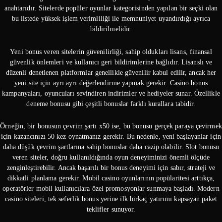
anahtarıdır. Sitelerde popüler oyunlar kategorisinden yapılan bir seçki olan
bu listede yüksek işlem verimliliği ile memnuniyet uyandırdığı ayrıca
bildirilmelidir.
Yeni bonus veren sitelerin güvenilirliği, sahip oldukları lisans, finansal
güvenlik önlemleri ve kullanıcı geri bildirimlerine bağlıdır. Lisanslı ve
düzenli denetlenen platformlar genellikle güvenilir kabul edilir, ancak her
yeni site için ayrı ayrı değerlendirme yapmak gerekir. Casino bonus
kampanyaları, oyuncuları sevindiren indirimler ve hediyeler sunar. Özellikle
deneme bonusu gibi çeşitli bonuslar farklı kurallara tabidir.
Örneğin, bir bonusun çevrim şartı x50 ise, bu bonusu gerçek paraya çevirmek
için kazancınızı 50 kez oynatmanız gerekir. Bu nedenle, yeni başlayanlar için
daha düşük çevrim şartlarına sahip bonuslar daha cazip olabilir. Slot bonusu
veren siteler, doğru kullanıldığında oyun deneyiminizi önemli ölçüde
zenginleştirebilir. Ancak başarılı bir bonus deneyimi için sabır, strateji ve
dikkatli planlama gerekir. Mobil casino oyunlarının popülaritesi arttıkça,
operatörler mobil kullanıcılara özel promosyonlar sunmaya başladı. Modern
casino siteleri, tek seferlik bonus yerine ilk birkaç yatırımı kapsayan paket
teklifler sunuyor.