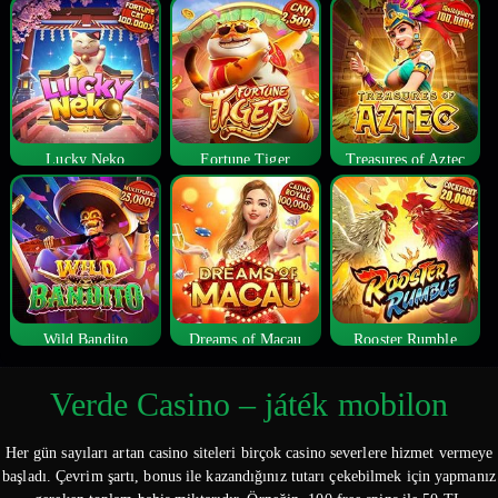
Lucky Neko
Fortune Tiger
Treasures of Aztec
Wild Bandito
Dreams of Macau
Rooster Rumble
Verde Casino – játék mobilon
Her gün sayıları artan casino siteleri birçok casino severlere hizmet vermeye
başladı. Çevrim şartı, bonus ile kazandığınız tutarı çekebilmek için yapmanız