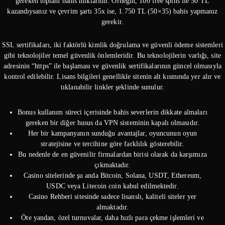
gereken toplam bahis miktarıdır. Örneğin, 100 free spins ile 50 TL
kazandıysanız ve çevrim şartı 35x ise, 1.750 TL (50×35) bahis yapmanız
gerekir.
SSL sertifikaları, iki faktörlü kimlik doğrulama ve güvenli ödeme sistemleri
gibi teknolojiler temel güvenlik önlemleridir. Bu teknolojilerin varlığı, site
adresinin “https” ile başlaması ve güvenlik sertifikalarının güncel olmasıyla
kontrol edilebilir. Lisans bilgileri genellikle sitenin alt kısmında yer alır ve
tıklanabilir linkler şeklinde sunulur.
Bonus kullanım süreci içerisinde bahis severlerin dikkate almaları
gereken bir diğer husus da VPN sisteminin kapalı olmasıdır.
Her bir kampanyanın sunduğu avantajlar, oyuncunun oyun
stratejisine ve tercihine göre farklılık gösterebilir.
Bu nedenle de en güvenilir firmalardan birisi olarak da karşımıza
çıkmaktadır.
Casino sitelerinde şu anda Bitcoin, Solana, USDT, Ethereum,
USDC veya Litecoin coin kabul edilmektedir.
Casino Rehberi sitesinde sadece lisanslı, kaliteli siteler yer
almaktadır.
Öte yandan, özel turnuvalar, daha hızlı para çekme işlemleri ve