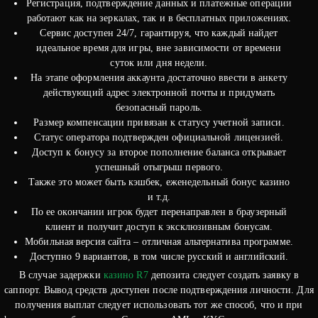
Регистрация, подтверждение данных и платежные операции
работают как на зеркалах, так и в бесплатных приложениях.
Сервис доступен 24/7, гарантируя, что каждый найдет
идеальное время для игры, вне зависимости от времени
суток или дня недели.
На этапе оформления аккаунта достаточно ввести в анкету
действующий адрес электронной почты и придумать
безопасный пароль.
Размер компенсации привязан к статусу учетной записи.
Статус оператора подтвержден официальной лицензией.
Доступ к бонусу за второе пополнение баланса открывает
успешный отыгрыш первого.
Также это может быть кэшбек, еженедельный бонус казино
и т.д.
По ее окончании игрок будет перенаправлен в браузерный
клиент и получит доступ к эксклюзивным бонусам.
Мобильная версия сайта – отличная альтернатива программе.
Доступно 9 вариантов, в том числе русский и английский.
В случае задержки
казино R7
депозита следует создать заявку в
саппорт. Вывод средств доступен после подтверждения личности. Для
получения выплат следует использовать тот же способ, что и при