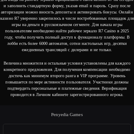
и заполнить стандартную форму, указав email и пароль. Сразу после
авторизации можно вносить депозиты и активировать бонусы. Онлайн
казино R7 уверенно закрепилось в числе востребованных площадок для
игры на деньги в русскоязычном сегменте. Для начала игры
пользователям необходимо найти рабочее зеркало R7 Casino в 2025
году, чтобы получить полный доступ к функционалу платформы. В
лобби есть более 6000 автоматов, сотни настольных игр, десятки
ежедневных трансляций с дилерами и не только.
Величина множителя и остальные условия установлены для каждого
конкретного предложения. Для получения компенсации необходимо
достичь как минимум второго ранга в VIP программе. Уровень
повышается по мере активности пользователя. Участники должны
подтвердить персональные и платежные сведения. Верификация
проводится в Личном кабинете зарегистрированного игрока.
Penyedia Games