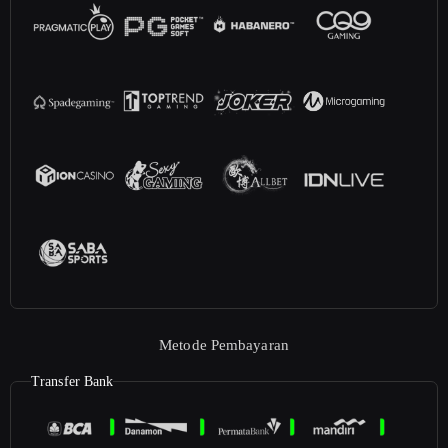
Metode Pembayaran
Transfer Bank