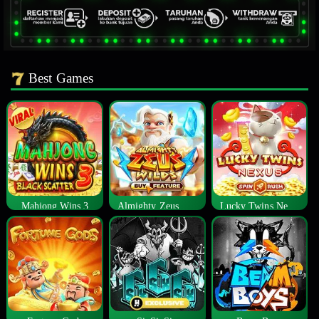
Best Games
Mahjong Wins 3
Almighty Zeus Wilds™
Lucky Twins Nexus