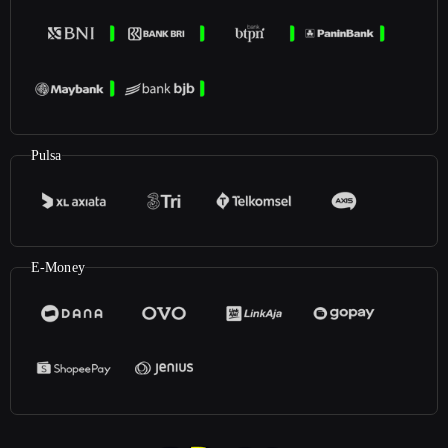
Pulsa
E-Money