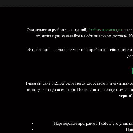
Она делает игру более выгодной,
1xslots промокоды
интер
их активации узнавайте на официальном портале. Ка
Это казино — отличное место попробовать себя в игре и 
де
Главный сайт 1xSlots отличается удобством и интуитивной
помогут быстро освоиться. После этого на бонусном сч
черный
Партнерская программа 1xSlots это уникал
При