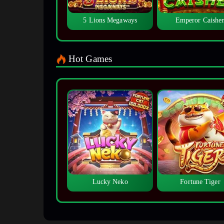
5 Lions Megaways
Emperor Caishe
Hot Games
Lucky Neko
Fortune Tiger