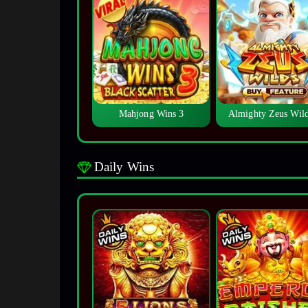
Mahjong Wins 3
Almighty Zeus Wi
Daily Wins