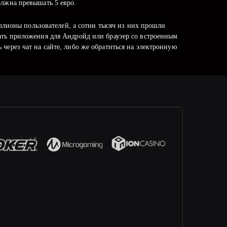
олжна превышать 5 евро.
лионы пользователей, а сотни тысяч из них прошли
ать приложения для Андройд или браузер со встроенным
через чат на сайте, либо же обратиться на электронную