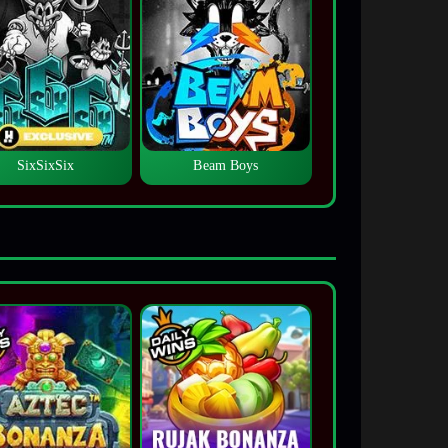
SixSixSix
Beam Boys