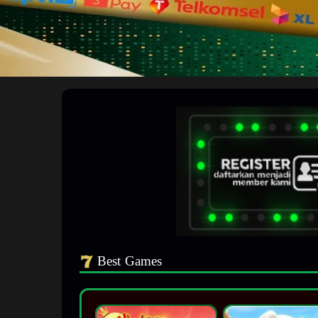
Best Games