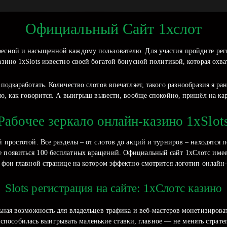
Официальный Сайт 1хслот
есной и насыщенной каждому пользователю. Для участия пройдите рег
зино 1xSlots известно своей богатой бонусной политикой, которая охв
подзаработать. Количество слотов впечатляет, такого разнообразия я р
ло, как говорится. А выигрыш вывести, вообще спокойно, пришёл на кар
Рабочее зеркало онлайн-казино 1xSlot
 простотой. Все разделы – от слотов до акций и турниров – находятся 
ете появиться 100 бесплатных вращений. Официальный сайт 1хСлотс име
 фон главной странице на котором эффектно смотрится логотип онлайн-
Slots регистрация на сайте: 1хСлотс казино
ьная возможность для владельцев трафика и веб-мастеров монетизирова
способилась выигрывать маленькие ставки, главное — не менять страте