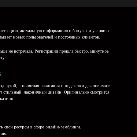
истрацию, актуальную информацию о бонусах и условиях
атывает новых пользователей и постоянных клиентов.
аньше не встречала. Регистрация прошла быстро, минутное
ту.
s
под рукой, а понятная навигация и подсказки для новичков
ет стильный, лаконичный дизайн. Оригинально смотрится
казино.
ть свои ресурсы в сфере онлайн-гемблинга.
гию.