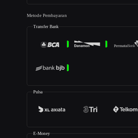
Metode Pembayaran
Transfer Bank
Pulsa
E-Money