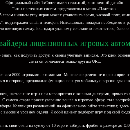
Официальный сайт 1хСлотс имеет стильный, лаконичный дизайн.
Типы платежных систем представлены в меню «Платежи».
В левом нижнем углу игрок может установить время, часовой пояс, язык
”, подтвержден email и телефон. Использовать подарки необходимо в ра
ю цветовую гамму. Благодаря удачному сочетанию золотистого, белого и
вайдеры лицензионных игровых автом
 знать, как получить доступ к своим учетным записям. Это клон основн
сайта он отличается только другим URL.
лее чем 8000 игровыми автоматами. Многие современные игроки ориент
ться в стороне, предложило функциональную мобильную версию для каж
оты, настольные игры или мероприятия с живыми дилерами, прямо со с
. С самого старта проект уверенно вошел в игровую сферу, стал востр
тформ. Коллекция развлечений на официальном сайте впечатляет, здес
 с высоким уровнем отдачи. Любой клиент подберет игру под свой бюдж
ять свои счета на сумму от 10 евро и забирать фрибет в размере до €3