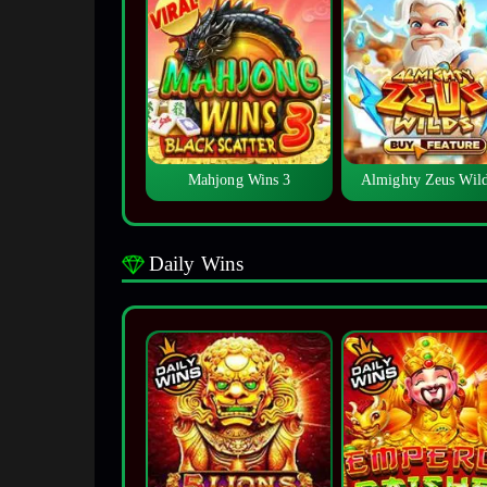
Mahjong Wins 3
Almighty Zeus Wi
Daily Wins