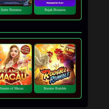
Aztec Bonanza
Rujak Bonanza
Dreams of Macau
Rooster Rumble