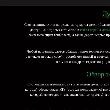
Лу
Слот-машины слоты на реальные средства имеют большо
доступных игровых автоматов в
слоты игра на день
захватывающим геймплеем, а также дарят щедрые п
Любой из данных слотов обладает неповторимыми особ
завлекает игроков своей простой механикой и возмож
автомата и внедрять стратегии упр
Обзор т
Слот-машины автоматы с значительными джекпотами вс
который обеспечивает RTP (возврат пользователю) вп
который может достигать значительных сумм. Для о