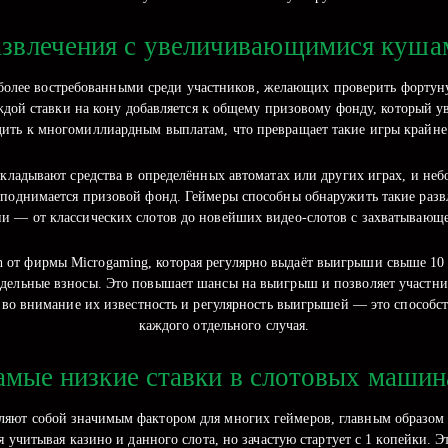
азвлечения с увеличивающимися куша
 более востребованными среди участников, желающих проверить фортун
ждой ставки на кону добавляется к общему призовому фонду, который ув
дить к многомиллиардным выплатам, что превращает такие игры крайне
ладывают средства в определённых автоматах или других играх, и небо
ее поднимается призовой фонд. Геймеры способны обнаружить такие разв
ии — от классических слотов до новейших видео-слотов с захватывающ
 от фирмы Microgaming, которая регулярно выдаёт выигрыши свыше 10 м
едельные взносы. Это повышает шансы на выигрыш и позволяет участни
о внимание их известность и регулярность выигрышей — это способст
каждого отдельного случая.
амые низкие ставки в слотовых машин
ляют собой значимым фактором для многих геймеров, главным образом д
я учитывая казино и данного слота, но зачастую стартует с 1 копейки. 