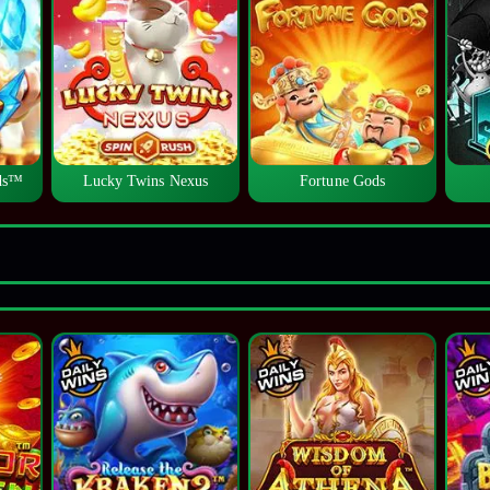
lds™
Lucky Twins Nexus
Fortune Gods