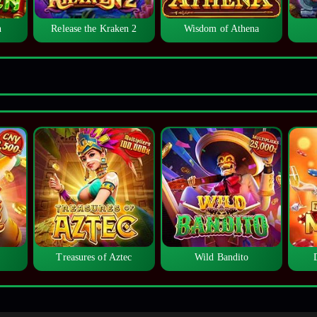
n
Release the Kraken 2
Wisdom of Athena
Treasures of Aztec
Wild Bandito