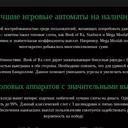
чшие игровые автоматы на налич
й востребованностью среди пользователей, желающих попробовать уда
ги
заметны такие топовые слоты, как Book of Ra, Starburst и Mega Mool
ремии и значительные коэффициенты выплат. Например, Mega Moolah п
многократно добывались многомиллионных сумм.
енностями. Book of Ra слот дарит захватывающие бонусные раунды с бе
ностью выигрыша в обе стороны. Необходимо помнить, что для удачной 
авления банкроллом. Данное поможет уменьшить угрозы и увеличить во
оповых аппаратов с значительными в
егда манят интерес азартных любителей лучшие слоты на деньги. Одни
лоть до 99%. Данный классический слот с 3 цилиндрами и пятью линия
беспечения наивысших выплат пользователям советуется задействовать 
вероятность на победу.