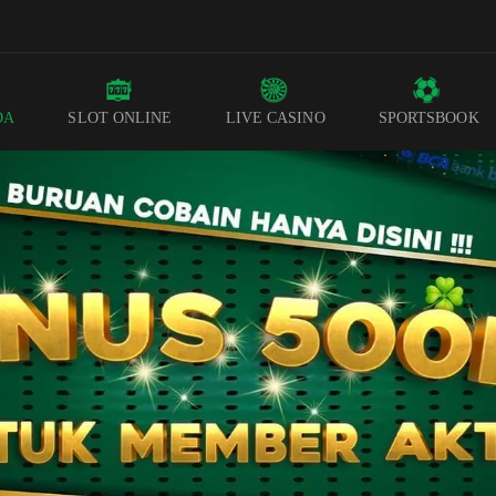
DA
SLOT ONLINE
LIVE CASINO
SPORTSBOOK