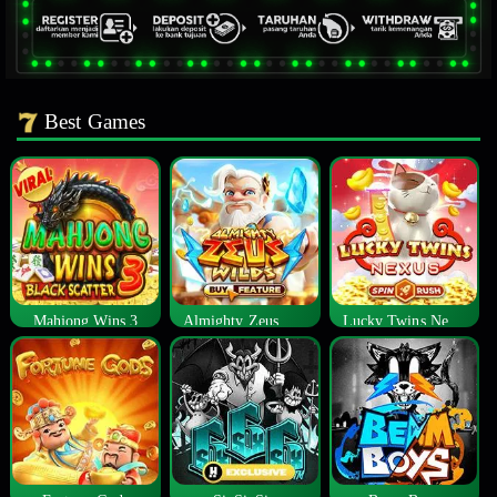
Best Games
Mahjong Wins 3
Almighty Zeus Wilds™
Lucky Twins Nexus