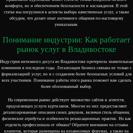
комфорта, но и обеспечением безопасности и наслаждения. В этой
статье мы погрузимся в аспекты выбора качественных услуг, а также
обсудим, что делает опыт интимного общения по-настоящему
уникальным.
Понимание индустрии: Как работает
рынок услуг в Владивостоке
Индустрия интимного досуга во Владивостоке претерпела значительные
изменения в последние годы. Легализация бизнеса связана не только с
формализацией услуг, но и с созданием более безопасных условий для
всех участников. Понимание работы этого рынка поможет вам сделать
более обоснованный выбор.
На современном рынке действует множество сайтов и агентств,
предлагающих услуги куртизанок. Многие из них предоставляют
детализированные описания своих девушек, включая стиль общения,
физические атрибуты и особенности релаксационных практик. Но как
отделить профессионала от обмана? Обратите внимание на отзывы
клиентов, которые размещены на независимых форумах, а также на