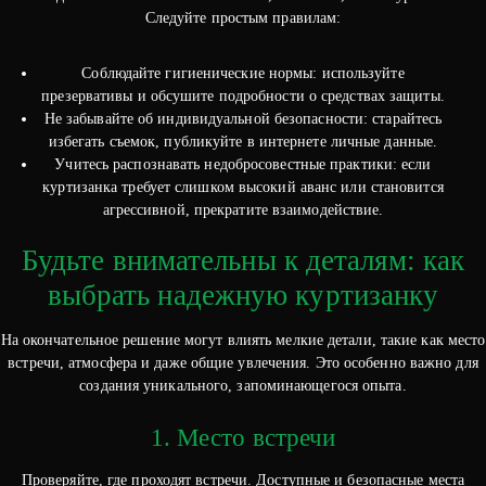
Следуйте простым правилам:
Соблюдайте гигиенические нормы: используйте
презервативы и обсушите подробности о средствах защиты.
Не забывайте об индивидуальной безопасности: старайтесь
избегать съемок, публикуйте в интернете личные данные.
Учитесь распознавать недобросовестные практики: если
куртизанка требует слишком высокий аванс или становится
агрессивной, прекратите взаимодействие.
Будьте внимательны к деталям: как
выбрать надежную куртизанку
На окончательное решение могут влиять мелкие детали, такие как место
встречи, атмосфера и даже общие увлечения. Это особенно важно для
создания уникального, запоминающегося опыта.
1. Место встречи
Проверяйте, где проходят встречи. Доступные и безопасные места