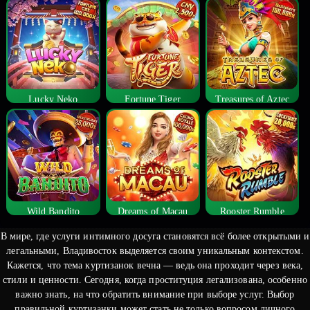
Lucky Neko
Fortune Tiger
Treasures of Aztec
Wild Bandito
Dreams of Macau
Rooster Rumble
В мире, где услуги интимного досуга становятся всё более открытыми и
легальными, Владивосток выделяется своим уникальным контекстом.
Кажется, что тема куртизанок вечна — ведь она проходит через века,
стили и ценности. Сегодня, когда проституция легализована, особенно
важно знать, на что обратить внимание при выборе услуг. Выбор
правильной куртизанки может стать не только вопросом личного