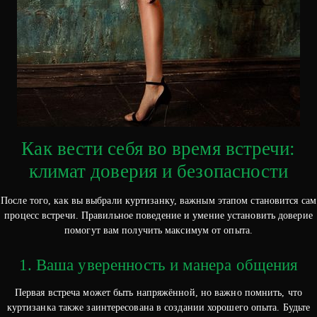
Как вести себя во время встречи:
климат доверия и безопасности
После того, как вы выбрали куртизанку, важным этапом становится сам
процесс встречи. Правильное поведение и умение установить доверие
помогут вам получить максимум от опыта.
1. Ваша уверенность и манера общения
Первая встреча может быть напряжённой, но важно помнить, что
куртизанка также заинтересована в создании хорошего опыта. Будьте