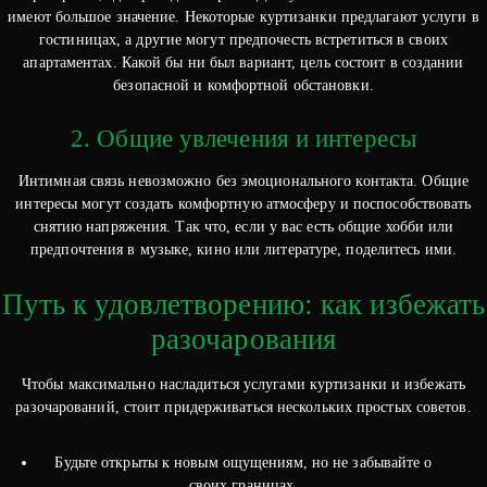
имеют большое значение. Некоторые куртизанки предлагают услуги в
гостиницах, а другие могут предпочесть встретиться в своих
апартаментах. Какой бы ни был вариант, цель состоит в создании
безопасной и комфортной обстановки.
2. Общие увлечения и интересы
Интимная связь невозможно без эмоционального контакта. Общие
интересы могут создать комфортную атмосферу и поспособствовать
снятию напряжения. Так что, если у вас есть общие хобби или
предпочтения в музыке, кино или литературе, поделитесь ими.
Путь к удовлетворению: как избежать
разочарования
Чтобы максимально насладиться услугами куртизанки и избежать
разочарований, стоит придерживаться нескольких простых советов.
Будьте открыты к новым ощущениям, но не забывайте о
своих границах.