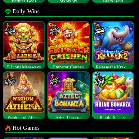
Fortune Gods
SixSixSix
Beam Boys
Daily Wins
5 Lions Megaways
Emperor Caishen
Release the Kraken 2
Wisdom of Athena
Aztec Bonanza
Rujak Bonanza
Hot Games