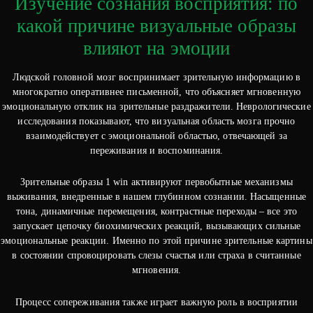
Изучение сознания восприятия: по
какой причине визуальные образы
влияют на эмоции
Людской головной мозг воспринимает зрительную информацию в
многократно оперативнее письменной, что объясняет мгновенную
эмоциональную отклик на зрительные раздражители. Неврологические
исследования показывают, что визуальная область мозга прочно
взаимодействует с эмоциональной областью, отвечающей за
переживания и воспоминания.
Зрительные образы 1 win активируют первобытные механизмы
выживания, внедренные в нашем глубинном сознании. Насыщенные
тона, динамичные перемещения, контрастные переходы – все это
запускает цепочку биохимических реакций, вызывающих сильные
эмоциональные реакции. Именно по этой причине зрительные картины
в состоянии спровоцировать слезы счастья или страха в считанные
мгновения.
Процесс сопереживания также играет важную роль в восприятии