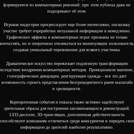
формируются из компьютерных решений, при этом публика даже не
подозревают об этом.
Игровая индустрия прогрессирует еще более интенсивно, поскольку
участие требует переработки визуальной информации в немедленно.
Графические эффекты в компьютерных играх призваны не только
впечатлять, но и оперативно откликаться на манипуляции пользователя,
создавая уникальный переживание для всякого участника.
Драматическое искусство переживает подлинную трансформацию
вследствие внедрению компьютерных методов. Проекционное маппинг,
голографические декорации, реагирующие одежда – все это дает
возможность строить представления беспрецедентного ранее масштаба
и зрелищности.
Корпоративные события и показы также активно задействуют
зрительные образы для построения запоминающихся демонстраций.
LED-дисплеи, 3D-трансляции, дополненная действительность
способствуют компаниям отличиться среди конкурентов и передать свое
информацию до зрителей наиболее результативно.