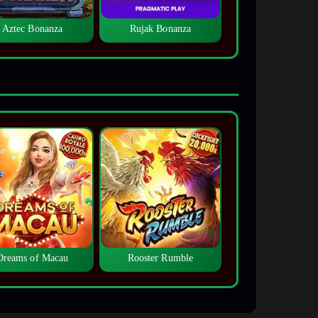
Aztec Bonanza
Rujak Bonanza
Dreams of Macau
Rooster Rumble