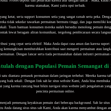
Anda. Proses deposit dan penarikan karena atur dengan lancar . Maka, kalau An
karena utamakan, Kami yaitu opsi terbaik.
ang ketat, serta support konsumen setia yang sangat ramah serta peka. Denga
reka tidak sekedar tawarkan permainan bermutu tinggi, dan juga memiliki
k sekali. Team bantuan konsumen mereka sudah bersedia menolong pemain den
ontak lewat beragam aliran komunikasi, tergolong pembicaraan secara langsung
usi yang cepat serta efektif. Maka Anda dapat rasa aman dan karena suport w
ang kemungkinan membutuhkan kontribusi saat mengerti permainan atau lang
permainan. Dengan lancar serta tiada permasalahan dalam industri permainan o
atulah dengan Populasi Pemain Semangat di
atu diantara pemasok permainan dalam jaringan terhebat. Mereka karena tah
n yang baik sekali. Dengan link sah ke situs website Kami, Anda bisa membu
yang karena rancang buat bikin navigasi situs website jadi pengalaman ya
pencinta permainan online.
dah menjadi pemenang keyakinan pemain dari beberapa background. Sah ke sit
tu Anda datang situs situs sah Kami, Anda akan karena menyambut dengan ant