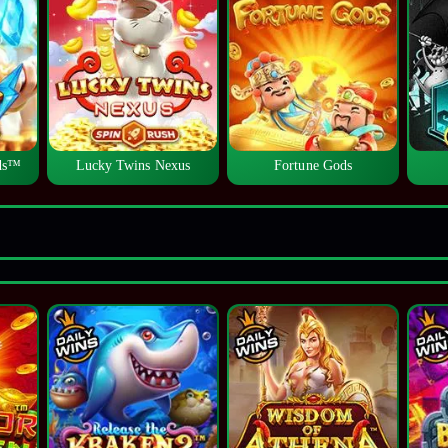
lds™
Lucky Twins Nexus
Fortune Gods