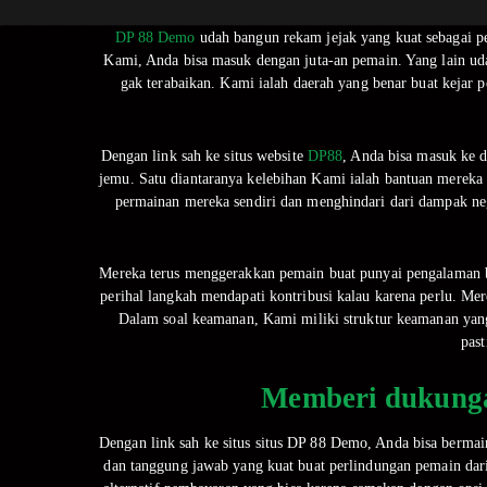
DP 88 Demo
udah bangun rekam jejak yang kuat sebagai pem
Kami, Anda bisa masuk dengan juta-an pemain. Yang lain uda
gak terabaikan. Kami ialah daerah yang benar buat keja
Dengan link sah ke situs website
DP88
, Anda bisa masuk ke 
jemu. Satu diantaranya kelebihan Kami ialah bantuan merek
permainan mereka sendiri dan menghindari dari dampak neg
Mereka terus menggerakkan pemain buat punyai pengalaman be
perihal langkah mendapati kontribusi kalau karena perlu. Me
Dalam soal keamanan, Kami miliki struktur keamanan yang
past
Memberi dukunga
Dengan link sah ke situs situs DP 88 Demo, Anda bisa berma
dan tanggung jawab yang kuat buat perlindungan pemain dari