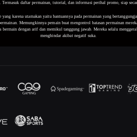
 Termasuk daftar permainan, tutorial, dan informasi perihal promo, siap sec
te yang karena utamakan yaitu bantuannya pada permainan yang bertanggungj
 permainan. Memungkinnya pemain buat mengontrol batasan permainan mereka s
a bermain dengan arif dan memikul tanggung jawab. Mereka selalu menggera
menghindar akibat negatif suka.