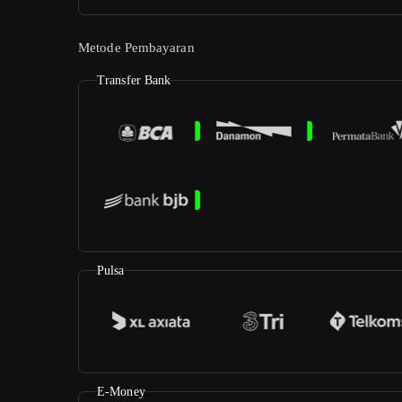
Metode Pembayaran
Transfer Bank
Pulsa
E-Money