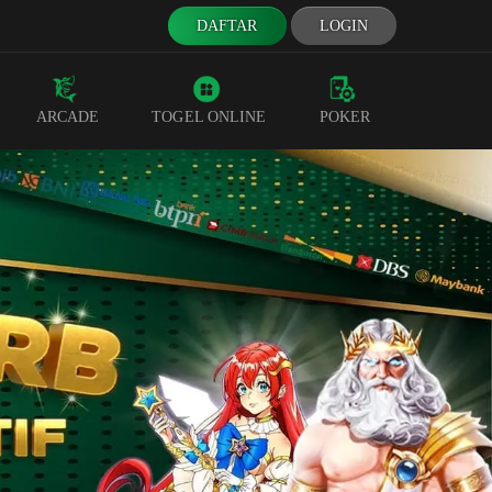
DAFTAR
LOGIN
ARCADE
TOGEL ONLINE
POKER