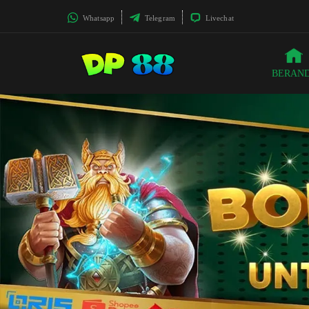
Whatsapp
Telegram
Livechat
BERAN