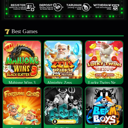
Best Games
Mahjong Wins 3
Almighty Zeus Wilds™
Lucky Twins Nexus