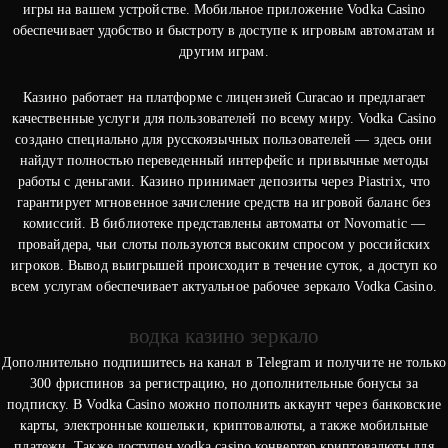
игры на вашем устройстве. Мобильное приложение Vodka Casino
обеспечивает удобство и быстроту в доступе к игровым автоматам и
другим играм.
Казино работает на платформе с лицензией Curacao и предлагает
качественные услуги для пользователей по всему миру. Vodka Casino
создано специально для русскоязычных пользователей — здесь они
найдут полностью переведенный интерфейс и привычные методы
работы с деньгами. Казино принимает депозиты через Piastrix, что
гарантирует мгновенное зачисление средств на игровой баланс без
комиссий. В библиотеке представлены автоматы от Novomatic —
провайдера, чьи слоты пользуются высоким спросом у российских
игроков. Вывод выигрышей происходит в течение суток, а доступ ко
всем услугам обеспечивает актуальное рабочее зеркало Vodka Casino.
водка казино зеркало
Дополнительно подпишитесь на канал в Telegram и получите не только
300 фриспинов за регистрацию, но дополнительные бонусы за
подписку. В Vodka Casino можно пополнить аккаунт через банковские
карты, электронные кошельки, криптовалюты, а также мобильные
платежи. Также доступен vodka casino конвертер криптовалюты для