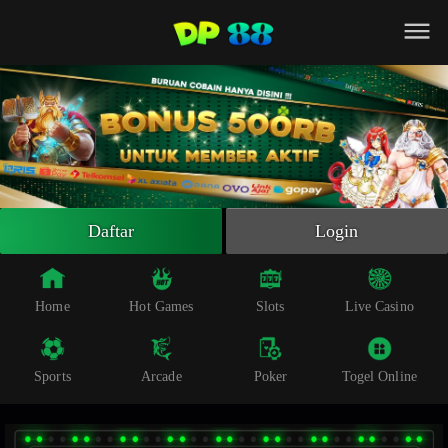
Beranda
Slot Online
Live Casino
Sportsbook
Arcade
Togel Online
Daftar
Login
Poker
Whatsapp
Home
Hot Games
Slots
Live Casino
Telegram
Sports
Arcade
Poker
Togel Online
Livechat