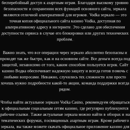
бесперебойный доступ к азартным играм. Благодаря высокому уровню
безопасности и сохранению всех функций основного сайта, зеркала
являются отличной альтернативой для игроков. Vodka зеркало — это
точная копия официального сайта казино Vodka, доступная по
альтернативному адресу в интернете. Это сделано для обеспечения
доступности сервиса в случае его блокировки или других технических
проблем.
Важно знать, что все операции через зеркало абсолютно безопасны и
проходят так же быстро, как и на основном сайте. Все деньги всегда по
защитой, независимо от того, каким способом пользуется игрок. Сайт
казино Водка обеспечивает надежную защиту и всегда готов помочь с
любыми вопросами. Неважно, случились тех.сложности или просто
хочешь нужно подробности какой-то акции, команда поддержки всегда
рядом.
Чтобы найти актуальное зеркало Vodka Casino, рекомендуем обращаться
к официальным социальным сетям казино, где регулярно публикуются
рабочие ссылки. Также актуальные зеркала можно найти в обзорах и на
тематических форумах, посвященных азартным играм. Кроме рабочего
зеркала, вы также можете скачать официальное приложение казино для