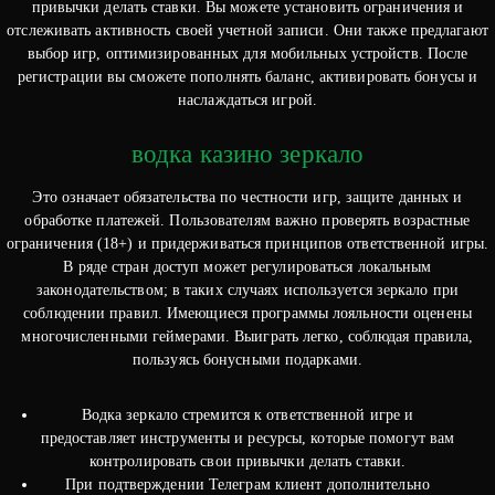
привычки делать ставки. Вы можете установить ограничения и
отслеживать активность своей учетной записи. Они также предлагают
выбор игр, оптимизированных для мобильных устройств. После
регистрации вы сможете пополнять баланс, активировать бонусы и
наслаждаться игрой.
водка казино зеркало
Это означает обязательства по честности игр, защите данных и
обработке платежей. Пользователям важно проверять возрастные
ограничения (18+) и придерживаться принципов ответственной игры.
В ряде стран доступ может регулироваться локальным
законодательством; в таких случаях используется зеркало при
соблюдении правил. Имеющиеся программы лояльности оценены
многочисленными геймерами. Выиграть легко, соблюдая правила,
пользуясь бонусными подарками.
Водка зеркало стремится к ответственной игре и
предоставляет инструменты и ресурсы, которые помогут вам
контролировать свои привычки делать ставки.
При подтверждении Телеграм клиент дополнительно