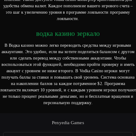
удобства обмена валют. Каждое пополнение вашего игрового счета –
это шаг к увеличению уровня в программе лояльности программу
лояльности.
водка казино зеркало
В Водка казино можно легко переводить средства между игровыми
аккаунтами. Это удобно, если вы хотите поделиться балансом с другом
или сделать перевод между собственными аккаунтами. Чтобы
воспользоваться этой функцией, необходимо пройти проверку и иметь
аккаунт с уровнем не ниже второго. В Vodka Casino игроки могут
получать баллы за ставки и повышать свой уровень. Система основана
на накоплении баллов за каждое потраченное $2. Программа
лояльности включает 10 уровней, и с каждым уровнем игроки получают
не только процент реальными деньгами, но и бесплатные вращения и
персональную поддержку.
Penyedia Games