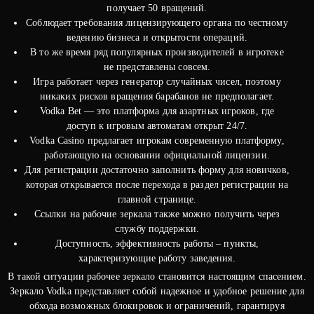
получает 50 вращений.
Соблюдает требования лицензирующего органа по честному
ведению бизнеса и открытости операций.
В то же время ряд популярных производителей в игротеке
не представлены совсем.
Игра работает через генератор случайных чисел, поэтому
никаких рисков вращения барабанов не предполагает.
Vodka Bet — это платформа для азартных игроков, где
доступ к игровым автоматам открыт 24/7.
Vodka Casino предлагает игрокам современную платформу,
работающую на основании официальной лицензии.
Для регистрации достаточно заполнить форму для новичков,
которая открывается после перехода в раздел регистрации на
главной странице.
Ссылки на рабочие зеркала также можно получить через
службу поддержки.
Доступность, эффективность работы – пункты,
характеризующие работу заведения.
В такой ситуации рабочее зеркало становится настоящим спасением.
Зеркало Vodka представляет собой надежное и удобное решение для
обхода возможных блокировок и ограничений, гарантируя