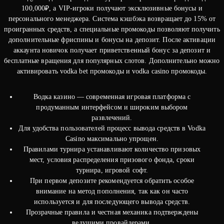
100,000₽, а VIP-игроки получают эксклюзивные бонусы и
персонального менеджера. Система кэшбэка возвращает до 15% от
проигранных средств, а специальные промокоды позволяют получить
дополнительные фриспины и бонусы на депозит. После активации
аккаунта новичок получает приветственный бонус за депозит и
бесплатные вращения для популярных слотов. Дополнительно можно
активировать vodka bet промокоды и vodka casino промокоды.
Водка казино — современная игровая платформа с
продуманным интерфейсом и широким выбором
развлечений.
Для удобства пользователей процесс вывода средств в Vodka
Casino максимально упрощен.
Правилами турнира устанавливают количество призовых
мест, условия распределения призового фонда, сроки
турнира, игровой софт.
При первом депозите рекомендуется обратить особое
внимание на метод пополнения, так как он часто
используется и для последующего вывода средств.
Прозрачные правила и честная механика подтверждены
ведущими провайдерами.