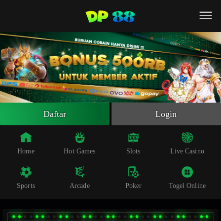
Beranda
Slot Online
Live Casino
Sportsbook
Arcade
Togel Online
Daftar
Login
Poker
Whatsapp
Home
Hot Games
Slots
Live Casino
Telegram
Sports
Arcade
Poker
Togel Online
Livechat