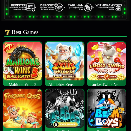
Best Games
Mahjong Wins 3
Almighty Zeus Wilds™
Lucky Twins Nexus