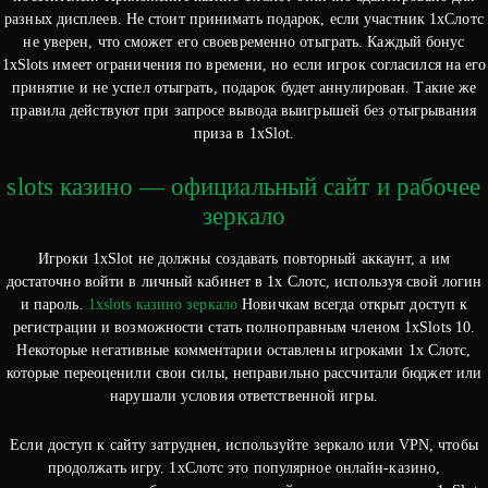
разных дисплеев. Не стоит принимать подарок, если участник 1хСлотс
не уверен, что сможет его своевременно отыграть. Каждый бонус
1xSlots имеет ограничения по времени, но если игрок согласился на его
принятие и не успел отыграть, подарок будет аннулирован. Такие же
правила действуют при запросе вывода выигрышей без отыгрывания
приза в 1xSlot.
slots казино — официальный сайт и рабочее
зеркало
Игроки 1xSlot не должны создавать повторный аккаунт, а им
достаточно войти в личный кабинет в 1x Слотс, используя свой логин
и пароль.
1xslots казино зеркало
Новичкам всегда открыт доступ к
регистрации и возможности стать полноправным членом 1xSlots 10.
Некоторые негативные комментарии оставлены игроками 1x Слотс,
которые переоценили свои силы, неправильно рассчитали бюджет или
нарушали условия ответственной игры.
Если доступ к сайту затруднен, используйте зеркало или VPN, чтобы
продолжать игру. 1хСлотс это популярное онлайн-казино,