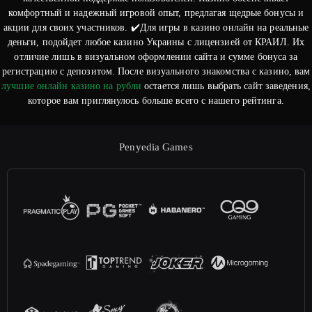
комфортный и надежный игровой опыт, предлагая щедрые бонусы и
акции для своих участников. ✔️Для игры в казино онлайн на реальные
деньги, подойдет любое казино Украины с лицензией от КРАИЛ. Их
отличие лишь в визуальном оформлении сайта и сумме бонуса за
регистрацию с депозитом. После визуального знакомства с казино, вам
лучшие онлайн казино на рубли
остается лишь выбрать сайт заведения,
которое вам приглянулось больше всего с нашего рейтинга.
Penyedia Games