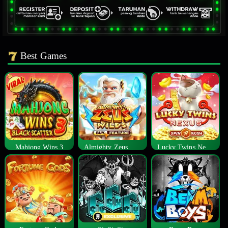
Best Games
Mahjong Wins 3
Almighty Zeus Wilds™
Lucky Twins Nexus