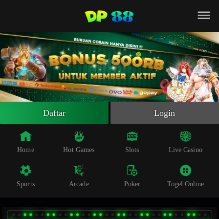
Beranda
Slot Online
Live Casino
Sportsbook
Arcade
Togel Online
Daftar
Login
Poker
Whatsapp
Home
Hot Games
Slots
Live Casino
Telegram
Sports
Arcade
Poker
Togel Online
Livechat